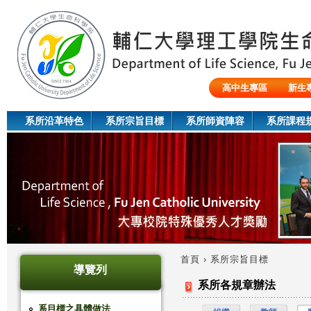
Jum
高中生專區
新生
陸生/交換生/外籍生
系所沿革特色
系所宗旨目標
系所師資陣容
系所課程
首頁
›
系所宗旨目標
導覽列
您
系所各規章辦法
在
系目標之具體做法