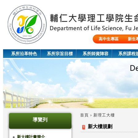
Jum
高中生專區
新生
陸生/交換生/外籍生
系所沿革特色
系所宗旨目標
系所師資陣容
系所課程
首頁
›
新理工大樓
導覽列
您
新大樓規劃
在
新大樓計畫簡介