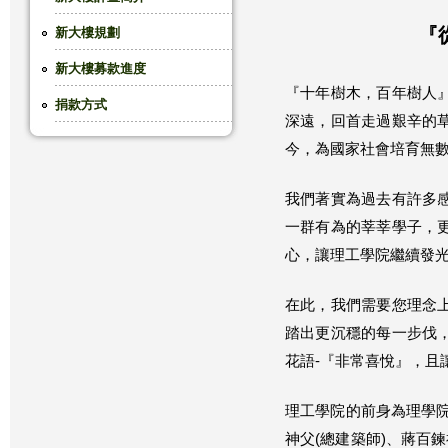
這
『
新大樓規劃
新大樓募款進度
裡
『十年樹木，百年樹人
捐款方式
深遠，回首走過艱辛的
今，為國家社會培育無
我們著實為過去有許多
一群有為的莘莘學子，
心，讓理工學院繼續發
在此，我們需要您理念
踏出更沉穩的每一步伐
花語-『非常喜悅』，且
理工學院的前身為理學院
神父(總建築師)、蔣百