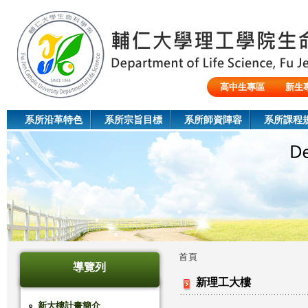
Jum
高中生專區
新生
陸生/交換生/外籍生
系所沿革特色
系所宗旨目標
系所師資陣容
系所課程
首頁
導覽列
您
新理工大樓
在
新大樓計畫簡介