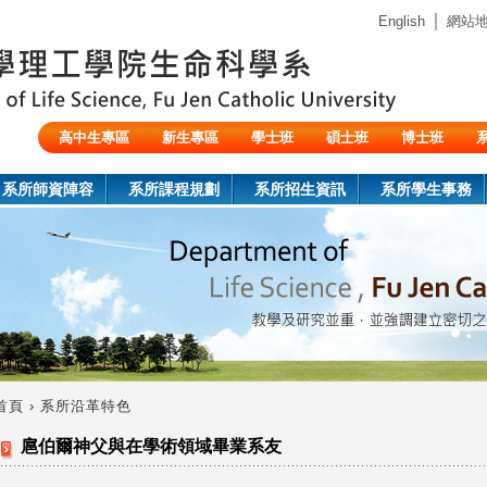
Jump to navigation
｜
English
網站
高中生專區
新生專區
學士班
碩士班
博士班
陸生/交換生/外籍生
系所師資陣容
系所課程規劃
系所招生資訊
系所學生事務
首頁
›
系所沿革特色
您
扈伯爾神父與在學術領域畢業系友
在