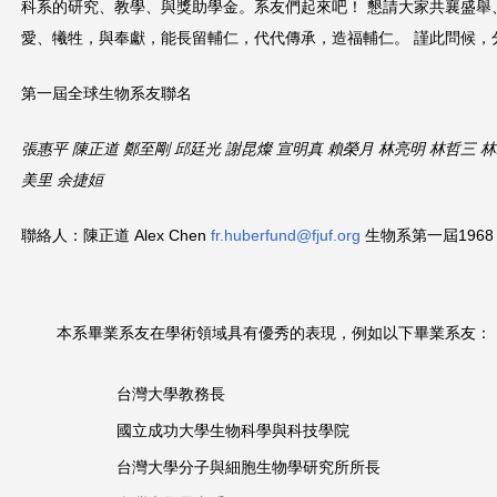
科系的研究、教學、與獎助學金。系友們起來吧！ 懇請大家共襄盛舉
愛、犧牲，與奉獻，能長留輔仁，代代傳承，造福輔仁。 謹此問候，
第一屆全球生物系友聯名
張惠平 陳正道 鄭至剛 邱廷光
謝昆燦 宣明真 賴榮月 林亮明
林哲三 林
美里 余捷姮
聯絡人：陳正道 Alex Chen
fr.huberfund@fjuf.org
生物系第一屆1968
本系畢業系友在學術領域具有優秀的表現，例如以下畢業系友：
台灣大學教務長
國立成功大學生物科學與科技學院
台灣大學分子與細胞生物學研究所所長