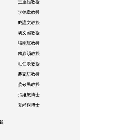
王重雄教授
李德章教授
戚謹文教授
胡文熙教授
張南驥教授
錢嘉韻教授
毛仁淡教授
裴家騏教授
蔡敬民教授
張維懋博士
夏尚樸博士
新