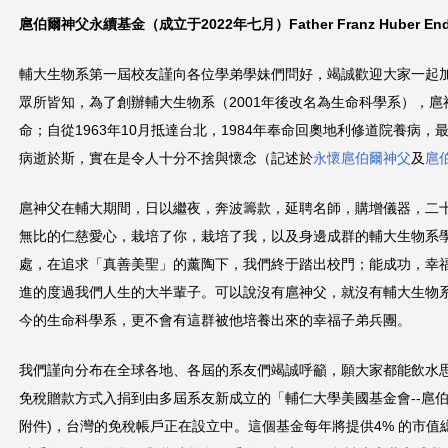
扈伯爾神父永續基金
（成立于
2022
年七月）
Father Franz Huber E
這
裡
輔大生物系第一屆校友謹向各位學弟學妹們問好，竭誠歡迎大家一起
眾所皆知，為了創辦輔大生物系（2001年後改名為生命科學系），
命；自從1963年10月抵達台北，1984年奉命回奧地利修道院養病，
病逝於斯，實在是令人十分不捨與懷念（記述於
永懷扈伯爾神父
及
扈
扈神父在輔大期間，日以繼夜，奔波籌款，延聘名師，購增儀器，二
無比的仁慈愛心，栽培了你，栽培了我，以及身邊成群的輔大生物系
處，在追求「真善美聖」的薰陶下，我們終于踏出校門；能成功，幸
進的度過我們人生的大半輩子。可以說沒有扈神父，就沒有輔大生物
今的生命科學系，更不會有這群被他培養出來的幸福子弟兵團。
我們謹向分布在全球各地、各屆的系友們竭誠呼籲，願大家都能飲水
免稅贈款方式入捐到由多屆系友新成立的「輔仁大學美國基金會--扈
附件)，台灣的免稅帳戶正在設立中。這個基金每年將提供4% 的市