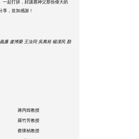
、一起打拚，好讓扈神父那份偉大的
分享，並加感謝！
義廉 盧博榮 王汝同 吳萬裕 楊漢民 顏
蔣丙煌教授
羅竹芳教授
蔡懷楨教授