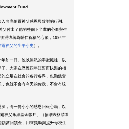
ndowment Fund
加入向扈伯爾神父感恩與致謝的行列。
扈神父付出了他的整個下半輩的心血與生
最後滿懷著為輔仁祝福的心願，1994年
伯爾神父的生平小史
）。
十年如一日。他以無私的奉獻犧牲，以
學子。大家在歷經四年短暫而快樂的相
福的立足在社會的各行各界，也勤勉奮
系，也就不會有今天的你我，不會有現
思源，將一份小小的感恩回報心願，以
伯爾神父永續基金帳戶」（捐贈表格請看
值縂額當回饋金，用來獎助與提升母校生