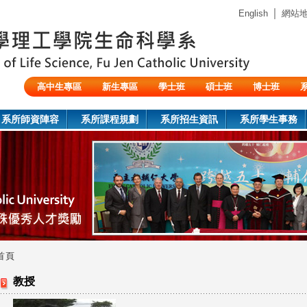
Jump to navigation
｜
English
網站
高中生專區
新生專區
學士班
碩士班
博士班
陸生/交換生/外籍生
系所師資陣容
系所課程規劃
系所招生資訊
系所學生事務
首頁
您
教授
在