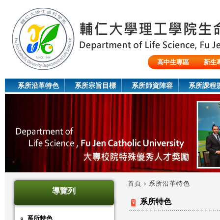
Jum
高中生專區
新生
陸生/交換生/外籍生
系所沿革特色
系所宗旨目標
系所師資陣容
系所課程
首頁
›
系所沿革特色
導覽列
您
系所特色
在
系所特色