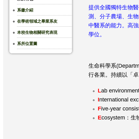
提供全國獨特生物醫
這
系徽介紹
測、分子農場、生物
在學術領域之畢業系友
裡
中醫系的能力。高強
本校生物相關研究表現
學位。
系所位置圖
生命科學系(Departm
行各業。持續以「卓
L
ab envir
I
nternational
F
ive-year co
E
cosyste