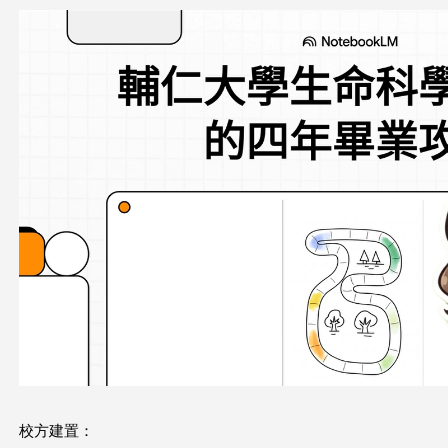
這
裡
校方建置：