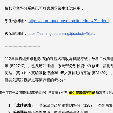
檢核畢業學分系統已開放應屆畢業生測試使用，
https://learningcounseling.fju.edu.tw/Student
學生端網址：
教師端網址：
https://learningcounseling.fju.edu.tw/Staff/
----------------------------
112年課務組要求刪除-英的課程名稱改為標記符號，故科目代碼也
療-英22747）。已反應註冊組，系統部分學校資中在修正，註冊
同理－英（如：實驗動物導論36145／實驗動物導論-英31492
響認列英語授課之專業課程的4學分~
7 學年度四年級同學確認畢業學分注意事項 ( 先
至
學生資訊管理系統
填寫英文姓
「
成績總表
」，請確認自己的畢業總學分（128），否則需
必修課程
是否全部修過，並注意學分是否足夠。