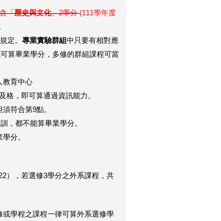
含「
歷史與文化
」2學分
(111學年度
。
制規定。
專業實驗群組
中只要有相對應
就可算畢業學分，多修的群組課程可當
人教育中心
驗及格，即可算通過資訊能力。
但須符合第9點。
軍訓，都不能算畢業學分。
業學分。
=22），若選修3學分之外系課程，共
修或學程之課程一律可算外系選修學