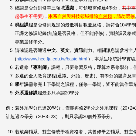
確認是否分別修畢三領域
通識
，每領域需修達4學分，
其中需
起學生不需要)
，
本系自然與科技領域排除
自然類
，請勿選修
群組課程
是否修到規定的最低科目數並及格，請符合104學
正課之修課紀錄(無論是否及格，但不能停修)，實驗課及格
專業選修學分。
請確認是否通過
中文、英文、資訊
能力。相關訊息請參考全
(
http://www.hec.fju.edu.tw/basic.html
)，本系生物統計學實
若選修
「專利師」
課程，只要修習及格，即算本系修學分，
多選的全人教育課程(通識、外語、歷史)、有學分的體育及
學年課
需修完上下學期之課程，僅修一學期，皆不能當作畢
外系選修課程
最多只承認20學分
例：若外系學分已達20學分，僅能再修2學分之外系課程（20+2
計超過22學分（20+3=23），則只承認20個外系學分。
若放棄輔系、雙主修或學程資格者，其曾修畢之輔系、雙主