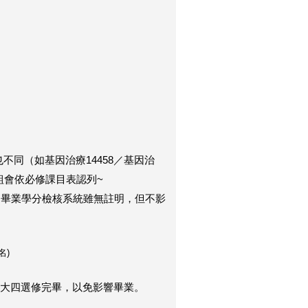
不同（如基因治療14458／基因治
組會依必修課目表認列~
），畢業學分檢核系統雖無註明，但不影
名
)
於大四選修完畢，以免影響畢業。