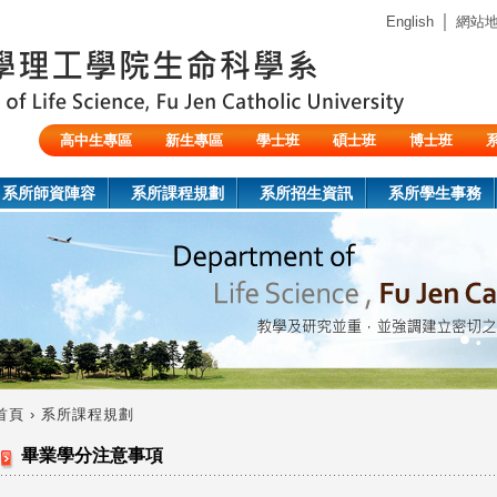
Jump to navigation
｜
English
網站
高中生專區
新生專區
學士班
碩士班
博士班
陸生/交換生/外籍生
系所師資陣容
系所課程規劃
系所招生資訊
系所學生事務
首頁
›
系所課程規劃
您
畢業學分注意事項
在