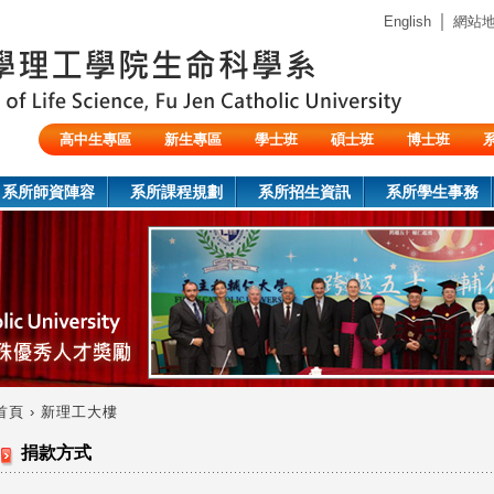
Jump to navigation
｜
English
網站
高中生專區
新生專區
學士班
碩士班
博士班
陸生/交換生/外籍生
系所師資陣容
系所課程規劃
系所招生資訊
系所學生事務
首頁
›
新理工大樓
您
捐款方式
在