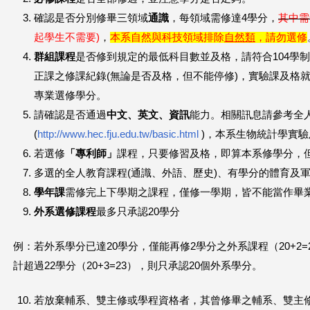
確認是否分別修畢三領域
通識
，每領域需修達4學分，
其中需
起學生不需要)
，
本系自然與科技領域排除
自然類
，請勿選修
群組課程
是否修到規定的最低科目數並及格，請符合104學
正課之修課紀錄(無論是否及格，但不能停修)，實驗課及格
專業選修學分。
請確認是否通過
中文、英文、資訊
能力。相關訊息請參考全
(
http://www.hec.fju.edu.tw/basic.html
)，本系生物統計學實
若選修
「專利師」
課程，只要修習及格，即算本系修學分，
多選的全人教育課程(通識、外語、歷史)、有學分的體育及
學年課
需修完上下學期之課程，僅修一學期，皆不能當作畢
外系選修課程
最多只承認20學分
例：若外系學分已達20學分，僅能再修2學分之外系課程（20+2
計超過22學分（20+3=23），則只承認20個外系學分。
若放棄輔系、雙主修或學程資格者，其曾修畢之輔系、雙主