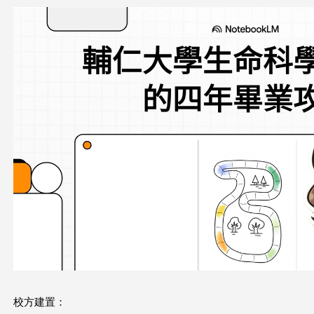
這
裡
校方建置：