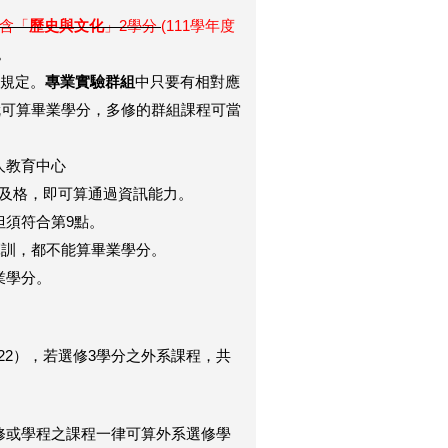
含「
歷史與文化
」2學分
(111學年度
。
制規定。
專業實驗群組
中只要有相對應
就可算畢業學分，多修的群組課程可當
人教育中心
驗及格，即可算通過資訊能力。
但須符合第9點。
軍訓，都不能算畢業學分。
業學分。
=22），若選修3學分之外系課程，共
修或學程之課程一律可算外系選修學