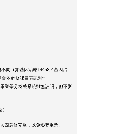
不同（如基因治療14458／基因治
組會依必修課目表認列~
），畢業學分檢核系統雖無註明，但不影
名
)
於大四選修完畢，以免影響畢業。