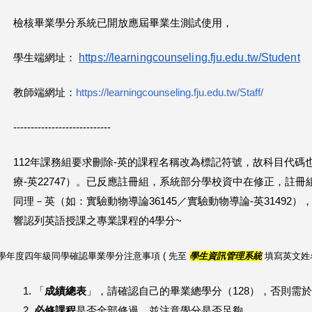
檢核畢業學分系統已開放應屆畢業生測試使用，
https://learningcounseling.fju.edu.tw/Student
學生端網址：
教師端網址：
https://learningcounseling.fju.edu.tw/Staff/
----------------------------
112年課務組要求刪除-英的課程名稱改為標記符號，故科目代碼也
療-英22747）。已反應註冊組，系統部分學校資中在修正，註冊
同理－英（如：實驗動物導論36145／實驗動物導論-英31492
響認列英語授課之專業課程的4學分~
7 學年度四年級同學確認畢業學分注意事項 ( 先
至
學生資訊管理系統
填寫英文姓
「
成績總表
」，請確認自己的畢業總學分（128），否則需
必修課程
是否全部修過，並注意學分是否足夠。