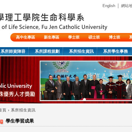
Jump to navigation
｜
English
網站
高中生專區
新生專區
學士班
碩士班
博士班
陸生/交換生/外籍生
系所師資陣容
系所課程規劃
系所招生資訊
系所學生事務
首頁
›
系所招生資訊
您
學生學習成果
在