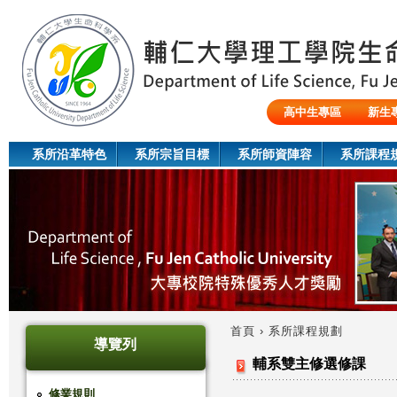
Jum
高中生專區
新生
陸生/交換生/外籍生
系所沿革特色
系所宗旨目標
系所師資陣容
系所課程
首頁
›
系所課程規劃
導覽列
您
輔系雙主修選修課
在
修業規則