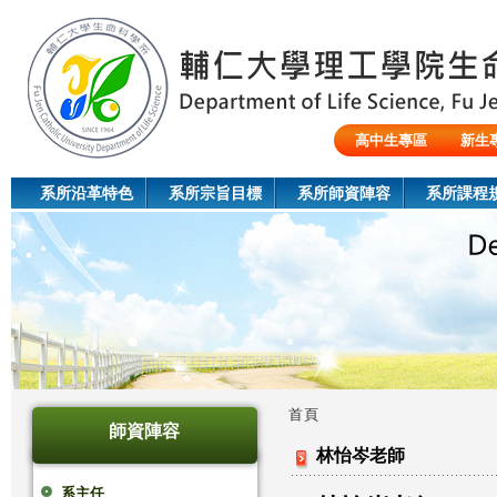
Jum
高中生專區
新生
陸生/交換生/外籍生
系所沿革特色
系所宗旨目標
系所師資陣容
系所課程
首頁
師資陣容
您
林怡岑老師
在
系主任