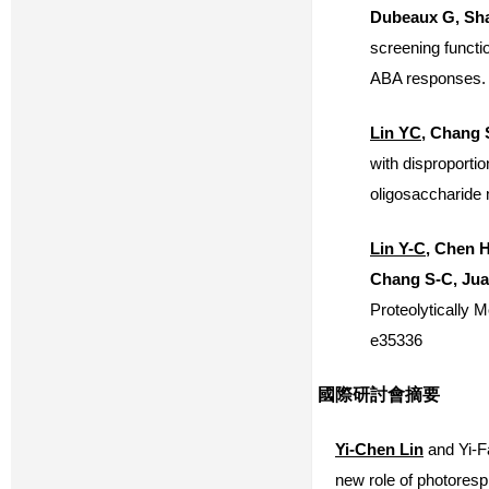
Dubeaux G, Sha
screening functi
ABA responses.
Lin YC
, Chang
with disproporti
oligosaccharid
Lin Y-C
, Chen 
Chang S-C, Ju
Proteolytically 
e35336
國際研討會摘要
Yi-Chen Lin
and Yi-F
new role of photoresp