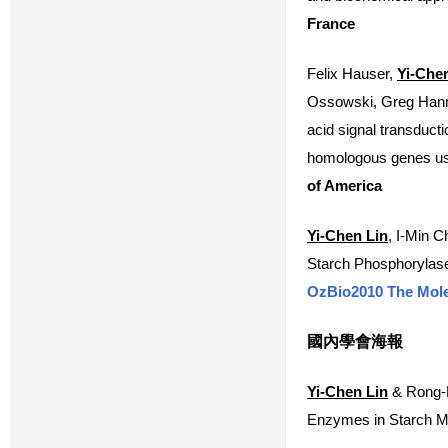
France
Felix Hauser,
Yi-Che
Ossowski, Greg Hanno
acid signal transduc
homologous genes us
of America
Yi-Chen Lin
, I-Min 
Starch Phosphorylase
OzBio2010 The Molec
國內學會海報
Yi-Chen Lin
& Rong-H
Enzymes in Starch M