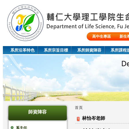
Jum
高中生專區
新生
陸生/交換生/外籍生
系所沿革特色
系所宗旨目標
系所師資陣容
系所課程
首頁
師資陣容
您
林怡岑老師
在
系主任