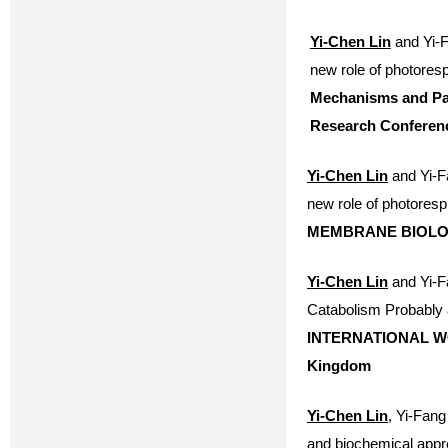
Yi-Chen Lin
and Yi-F
new role of photoresp
Mechanisms and Para
Research Conferenc
Yi-Chen Lin
and Yi-F
new role of photoresp
MEMBRANE BIOLOGY
Yi-Chen Lin
and Yi-F
Catabolism Probably 
INTERNATIONAL W
Kingdom
Yi-Chen Lin
, Yi-Fang
and biochemical app