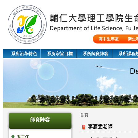
Jum
高中生專區
新生
陸生/交換生/外籍生
系所沿革特色
系所宗旨目標
系所師資陣容
系所課程
首頁
師資陣容
您
李嘉雯老師
在
系主任