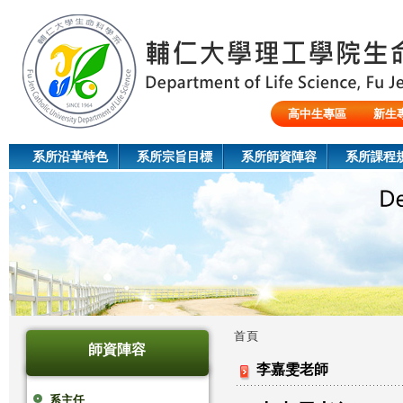
Jum
高中生專區
新生
陸生/交換生/外籍生
系所沿革特色
系所宗旨目標
系所師資陣容
系所課程
首頁
師資陣容
您
李嘉雯老師
在
系主任