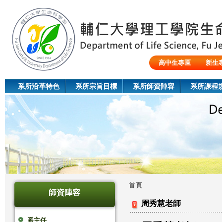
Jum
高中生專區
新生
陸生/交換生/外籍生
系所沿革特色
系所宗旨目標
系所師資陣容
系所課程
首頁
師資陣容
您
周秀慧老師
在
系主任