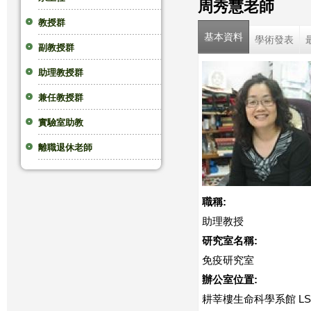
周秀慧老師
這
教授群
基本資料
學術發表
副教授群
裡
助理教授群
兼任教授群
實驗室助教
離職退休老師
職稱:
助理教授
研究室名稱:
免疫研究室
辦公室位置:
耕莘樓生命科學系館 LS2