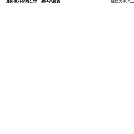
連絡生科系辦公室
｜
生科系位置
輔仁大學理工學院