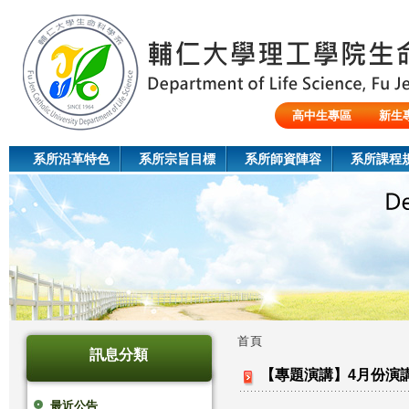
Jum
高中生專區
新生
陸生/交換生/外籍生
系所沿革特色
系所宗旨目標
系所師資陣容
系所課程
首頁
訊息分類
您
【專題演講】4月份演
在
最近公告