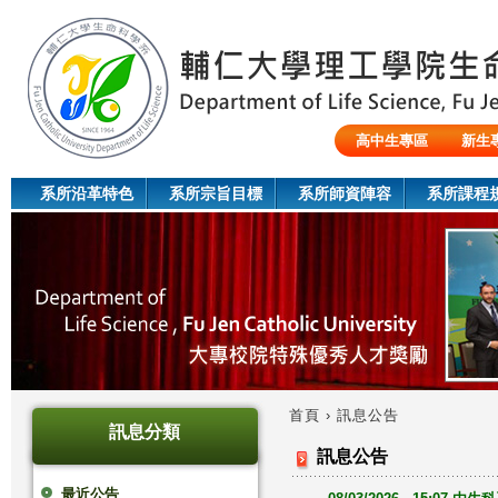
Jum
高中生專區
新生
陸生/交換生/外籍生
系所沿革特色
系所宗旨目標
系所師資陣容
系所課程
首頁
›
訊息公告
訊息分類
您
訊息公告
在
最近公告