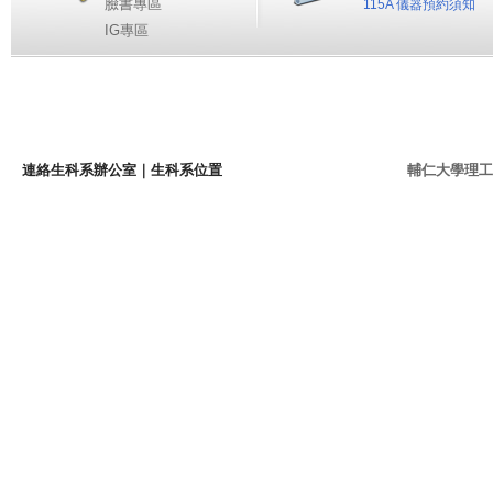
臉書專區
115A 儀器預約須知
IG專區
連絡生科系辦公室
｜
生科系位置
輔仁大學理工學院