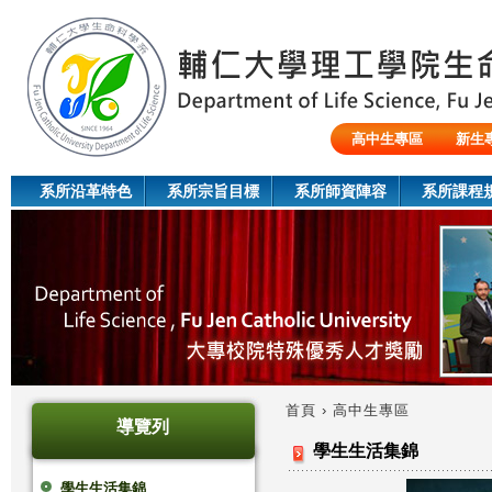
Jum
高中生專區
新生
陸生/交換生/外籍生
系所沿革特色
系所宗旨目標
系所師資陣容
系所課程
首頁
›
高中生專區
導覽列
您
學生生活集錦
在
學生生活集錦