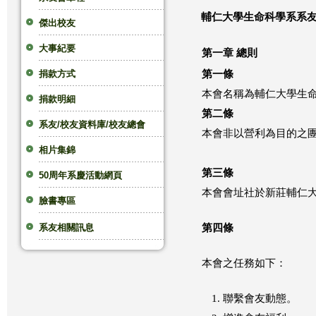
輔仁大學生命科學系系
這
傑出校友
大事紀要
裡
第一章 總則
捐款方式
第一條
本會名稱為輔仁大學生命
捐款明細
第二條
系友/校友資料庫/校友總會
本會非以營利為目的之
相片集錦
第三條
50周年系慶活動網頁
本會會址社於新莊輔仁
臉書專區
系友相關訊息
第四條
本會之任務如下：
聯繫會友動態。