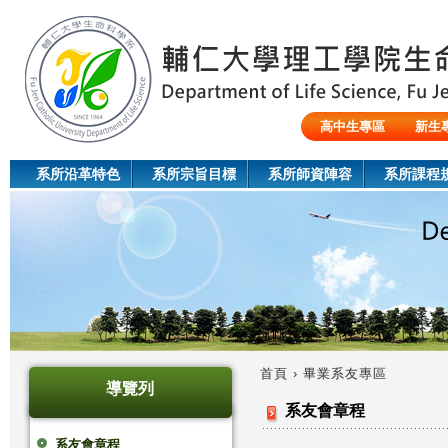
Jum
高中生專區
新生
陸生/交換生/外籍生
系所沿革特色
系所宗旨目標
系所師資陣容
系所課程
首頁
›
畢業系友專區
導覽列
您
系友會章程
在
系友會章程