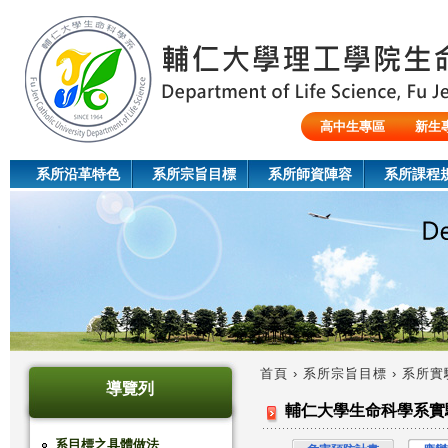
Jum
高中生專區
新生
陸生/交換生/外籍生
系所沿革特色
系所宗旨目標
系所師資陣容
系所課程
首頁
›
系所宗旨目標
›
系所實
導覽列
您
輔仁大學生命科學系實
在
系目標之具體做法