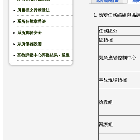
危害預防計畫
應變
這
所目標之具體做法
應變任務編組與協
系所各規章辦法
裡
任務區分
系所實驗安全
總指揮
系所儀器設備
高教評鑑中心評鑑結果 - 通過
緊急應變控制中心
事故現場指揮
搶救組
醫護組