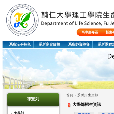
Jum
高中生專區
新生
陸生/交換生/外籍生
系所沿革特色
系所宗旨目標
系所師資陣容
系所課程
首頁
›
系所招生資訊
導覽列
您
大學部招生資訊
在
大學部