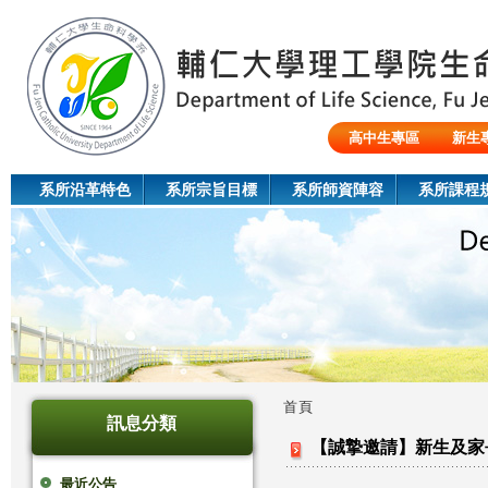
Jum
高中生專區
新生
陸生/交換生/外籍生
系所沿革特色
系所宗旨目標
系所師資陣容
系所課程
首頁
訊息分類
您
【誠摯邀請】新生及家長說明會
在
最近公告