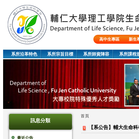
Jum
高中生專區
新生
陸生/交換生/外籍生
系所沿革特色
系所宗旨目標
系所師資陣容
系所課程
首頁
訊息分類
您
【系公告】輔大生命科學
在
最近公告