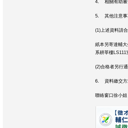
4. 相關有助
5. 其他注意
(1)上述資料請
紙本另寄達輔大
系耕莘樓LS11
(2)合格者另
6. 資料繳交
聯絡窗口徐小姐；