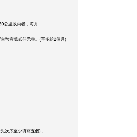
3
0公里以內者，每月
幣壹萬貳仟元整
。(至多給2個月)
優先次序至少填寫五個)，