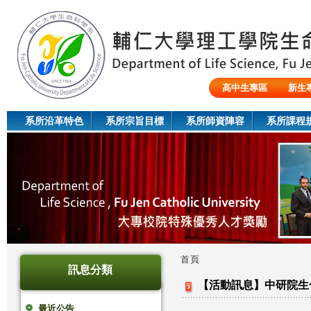
Jum
高中生專區
新生
陸生/交換生/外籍生
系所沿革特色
系所宗旨目標
系所師資陣容
系所課程
首頁
訊息分類
您
【活動訊息】中研院生
在
最近公告