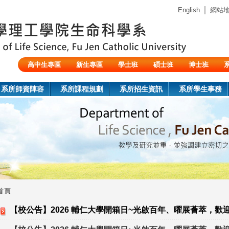
Jump to navigation
｜
English
網站
高中生專區
新生專區
學士班
碩士班
博士班
陸生/交換生/外籍生
系所師資陣容
系所課程規劃
系所招生資訊
系所學生事務
首頁
您
【校公告】2026 輔仁大學開箱日~光啟百年、曜展薈萃，歡迎來
在