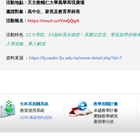
活動地點 : 天主教輔仁大學風華再現廣場
邀請對象 : 高中生、家長及教育界師長
活動報名 :
https://reurl.cc/VmQQgA
活動特色 :
12大學院、53個科系全揭密！系攤位交流，學長姐帶你聊
入學攻略，專人解惑
資料來源 ：
https://fjcuadm.fju.edu.tw/news-detail.php?id=7
生科系相關系統
教學相關計畫
教室借用系統
卓越教學計畫
實驗教學網頁
115A 儀器預約須知
暑期學分班