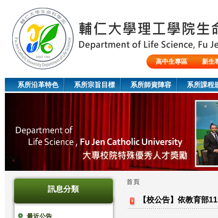
Jum
高中生專區
新生
陸生/交換生/外籍生
系所沿革特色
系所宗旨目標
系所師資陣容
系所課程
首頁
訊息分類
您
【校公告】依教育部115
在
最近公告