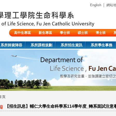
Jump to navigation
｜
English
網站
高中生專區
新生專區
學士班
碩士班
博士班
陸生/交換生/外籍生
系所師資陣容
系所課程規劃
系所招生資訊
系所學生事務
首頁
您
【招生訊息】輔仁大學生命科學系114學年度_轉系面試注意
在