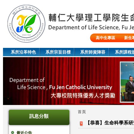
Jum
高中生專區
新生
陸生/交換生/外籍生
系所沿革特色
系所宗旨目標
系所師資陣容
系所課程
首頁
訊息分類
您
【恭喜】生命科學系研
在
最近公告