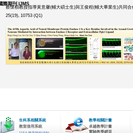
國際期刊 IJMS
蔡懷楨教授指導黃意馨(輔大碩士生)與王俊程(輔大畢業生)共同合作發表於Int. 
這
25(19), 10753 (Q1)
裡
生科系相關系統
教學相關計畫
教室借用系統
卓越教學計畫
實驗教學網頁