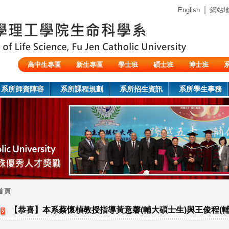
Jump to navigation
｜
English
網站
高中生專區
新生專區
學士班
碩士班
博士班
陸生/交換生/外籍生
系所師資陣容
系所課程規劃
系所招生資訊
系所學生事務
首頁
您
【恭喜】本系蔡懷楨教授指導黃意馨(輔大碩士生)與王俊程(
在