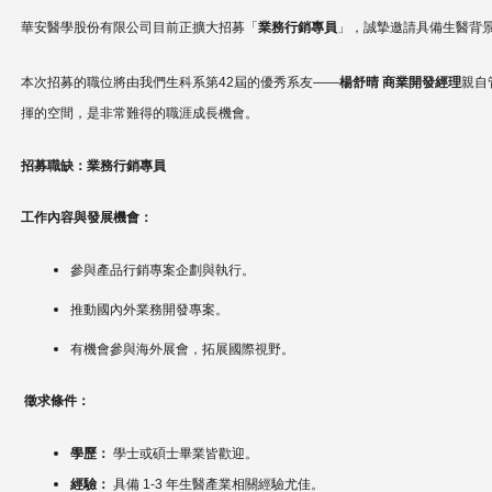
華安醫學股份有限公司目前正擴大招募「
業務行銷專員
」，
誠摯邀請具備生醫背
這
裡
本次招募的職位將由我們生科系第
42
屆的優秀系友
——
楊舒晴 商業開發經理
親自
揮的空間，是非常難得的職涯成長機會。
招募職缺：業務行銷專員
工作內容與發展機會：
參與產品行銷專案企劃與執行。
推動國內外業務開發專案。
有機會參與海外展會，拓展國際視野。
徵求條件：
學歷：
學士或碩士畢業皆歡迎。
經驗：
具備
1-3
年生醫產業相關經驗尤佳。