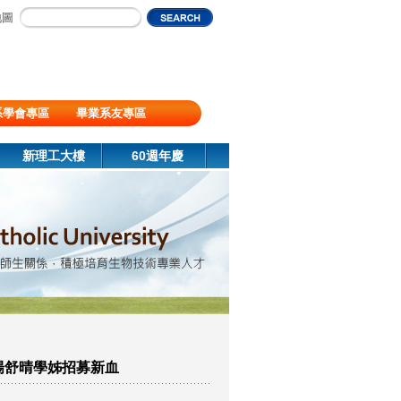
地圖
系學會專區
畢業系友專區
新理工大樓
60週年慶
楊舒晴學姊招募新血