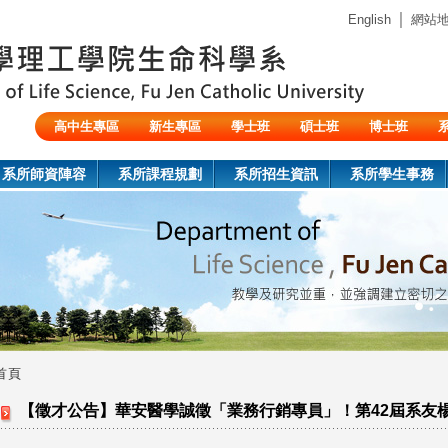
Jump to navigation
｜
English
網站
高中生專區
新生專區
學士班
碩士班
博士班
陸生/交換生/外籍生
系所師資陣容
系所課程規劃
系所招生資訊
系所學生事務
首頁
您
【徵才公告】華安醫學誠徵「業務行銷專員」！第42屆系友
在