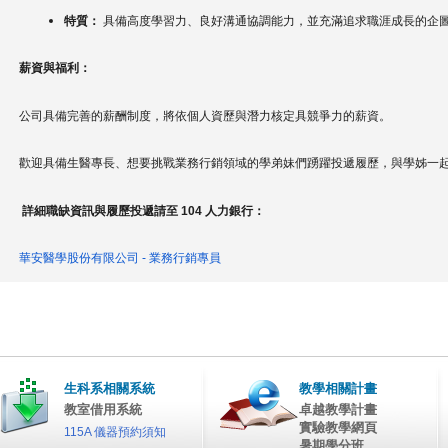
特質：
具備高度學習力、良好溝通協調能力，
並充滿追求職涯成長的企
薪資與福利：
公司具備完善的薪酬制度，
將依個人資歷與潛力核定具競爭力的薪資。
歡迎具備生醫專長、
想要挑戰業務行銷領域的學弟妹們踴躍投遞履歷，
與學姊一
詳細職缺資訊與履歷投遞請至
104
人力銀行：
華安醫學股份有限公司 -
業務行銷專員
生科系相關系統
教學相關計畫
教室借用系統
卓越教學計畫
實驗教學網頁
115A 儀器預約須知
暑期學分班