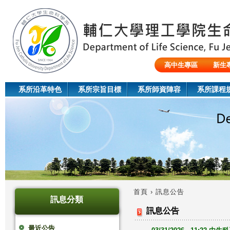
Jum
高中生專區
新生
陸生/交換生/外籍生
系所沿革特色
系所宗旨目標
系所師資陣容
系所課程
首頁
›
訊息公告
訊息分類
您
訊息公告
在
最近公告