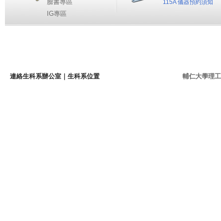
臉書專區
115A 儀器預約須知
IG專區
連絡生科系辦公室
｜
生科系位置
輔仁大學理工學院