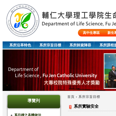
Jum
高中生專區
新生
陸生/交換生/外籍生
系所沿革特色
系所宗旨目標
系所師資陣容
系所課程
首頁
›
系所宗旨目標
導覽列
您
系所實驗安全
在
系目標之具體做法