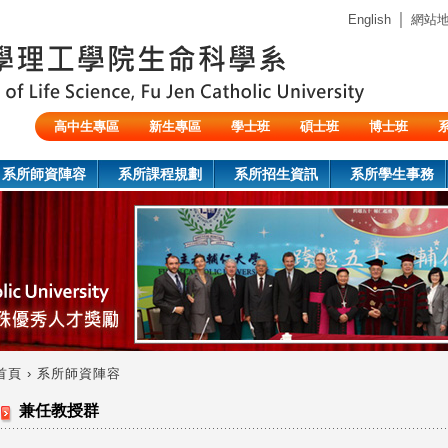
Jump to navigation
｜
English
網站
高中生專區
新生專區
學士班
碩士班
博士班
陸生/交換生/外籍生
系所師資陣容
系所課程規劃
系所招生資訊
系所學生事務
首頁
›
系所師資陣容
您
兼任教授群
在