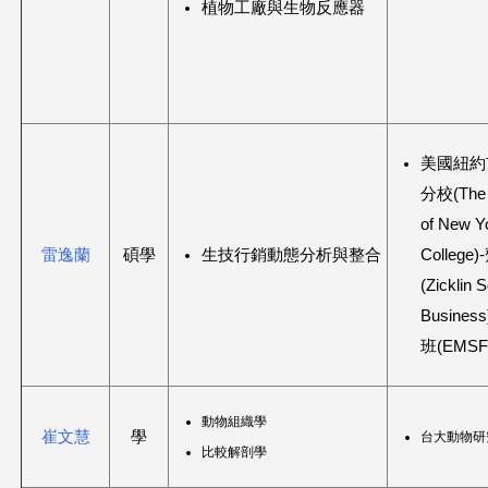
植物工廠與生物反應器
美國紐約
分校(The C
of New Y
雷逸蘭
碩學
生技行銷動態分析與整合
Colleg
(Zicklin 
Busin
班(EMSF
動物組織學
崔文慧
學
台大動物研
比較解剖學