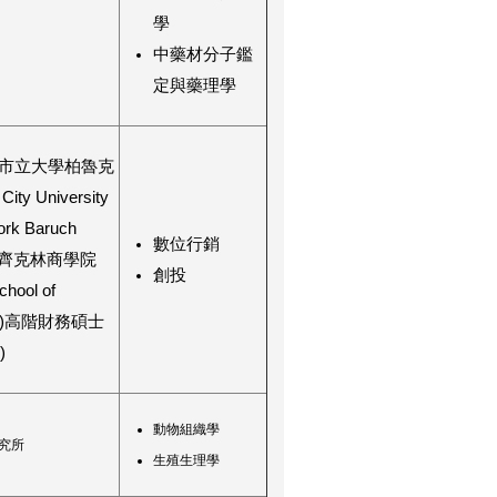
學
中藥材分子鑑
定與藥理學
市立大學柏魯克
ity University
ork Baruch
數位行銷
e)-齊克林商學院
創投
School of
ess)高階財務碩士
)
動物組織學
究所
生殖生理學