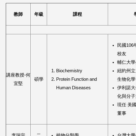
這
教師
年級
課程
裡
民國10
校友
輔仁大學
Biochemistry
紐約州立
講座教授-何
碩學
Protein Function and
生物化學
宜堅
Human Diseases
伊利諾大
化與分子
現任 美
董事
李瑞宗
二
植物分類學
台灣大學