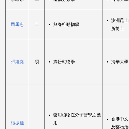
澳洲昆士
司馬忠
二
無脊椎動物學
所博士
張繼堯
碩
實驗動物學
清華大學
藥用植物在分子醫學之應
香港中文
張振佳
用
及藥物治