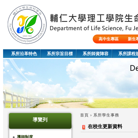
Jum
高中生專區
新生
陸生/交換生/外籍生
系所沿革特色
系所宗旨目標
系所師資陣容
系所課程
首頁
›
系所學生事務
導覽列
您
在校生更新資料
在
導師制度