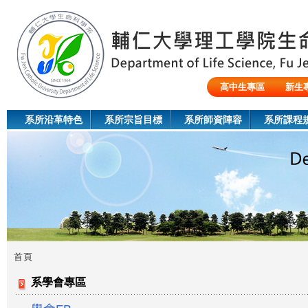
Jum
高中生專區
新生
陸生/交換生/外籍生
系所沿革特色
系所宗旨目標
系所師資陣容
系所課程
首頁
您
系學會專區
在