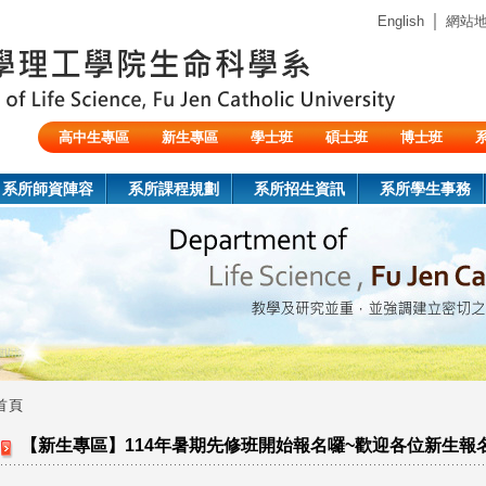
Jump to navigation
｜
English
網站
高中生專區
新生專區
學士班
碩士班
博士班
陸生/交換生/外籍生
系所師資陣容
系所課程規劃
系所招生資訊
系所學生事務
首頁
您
【新生專區】114年暑期先修班開始報名囉~歡迎各位新生報
在