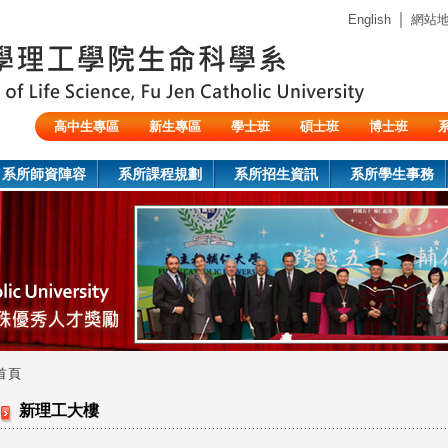
Jump to navigation
｜
English
網站
高中生專區
新生專區
學士班
碩士班
博士班
陸生/交換生/外籍生
系所師資陣容
系所課程規劃
系所招生資訊
系所學生事務
首頁
您
新理工大樓
在