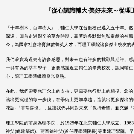
這
『從心認識輔大‧美好未來～從理
裡
『十年樹木，百年樹人』，輔仁大學在台復校已邁入五十年。然
深遠，回首走過艱辛的草創時期，靠著許多默默無私奉獻的神職
今，為國家社會培育無數菁英人才，而理工學院諸多傑出校友的
我們著實為過去有許多感恩，對未來也有許多的挑戰與期許。感
一群有為的莘莘學子，更要感謝過去輔仁的畢業校友，認同輔仁
心，讓理工學院繼續發光發熱。
在此，我們需要您理念上的支持，更需要您行動上的相挺。您的
踏出更沉穩的每一步伐，在學術上更加卓越，造就出更多傑出的
花語-『非常喜悅』，且讓我們共同對未來『保持希望』並充滿『
理工學院的前身為理學院，於1929年在北京輔仁大學成立。19
神父(總建築師)、蔣百鍊神父(首任理學院院長)等重建理學院。