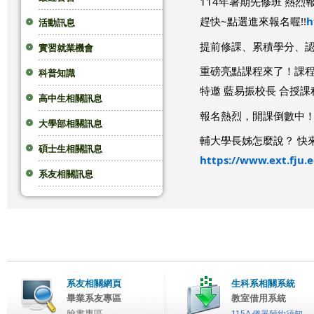
114年暑期先修班 熱烈
趕快~點選進來報名喔!!
h
這
活動訊息
提前修課、累積學分、
實習就業機會
裡
重磅亮點課程來了！
課
科普知識
特邀 藍易振校長 合授課
高中生相關訊息
報名熱烈，開課倒數中
大學部相關訊息
輔大學長姊怎麼說？ 快
碩士生相關訊息
https://www.ext.fju.
系友相關訊息
系友相關網頁
生科系相關系統
畢業系友專區
教室借用系統
臉書專區