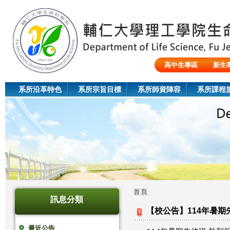
Jum
高中生專區
新生
陸生/交換生/外籍生
系所沿革特色
系所宗旨目標
系所師資陣容
系所課程
首頁
訊息分類
您
【校公告】114年暑期
在
最近公告