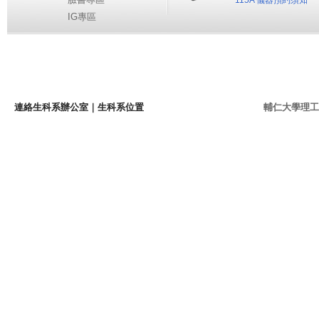
115A 儀器預約須知
IG專區
連絡生科系辦公室
｜
生科系位置
輔仁大學理工學院