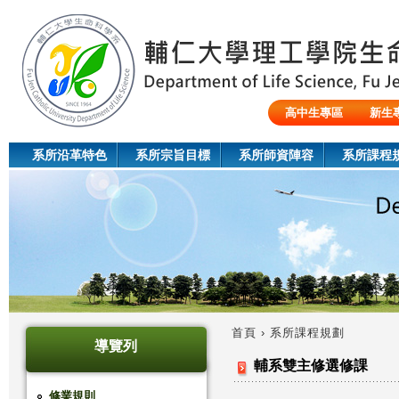
Jum
高中生專區
新生
陸生/交換生/外籍生
系所沿革特色
系所宗旨目標
系所師資陣容
系所課程
首頁
›
系所課程規劃
導覽列
您
輔系雙主修選修課
在
修業規則