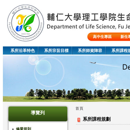
Jum
高中生專區
新生
陸生/交換生/外籍生
系所沿革特色
系所宗旨目標
系所師資陣容
系所課程
首頁
導覽列
您
系所課程規劃
在
修業規則