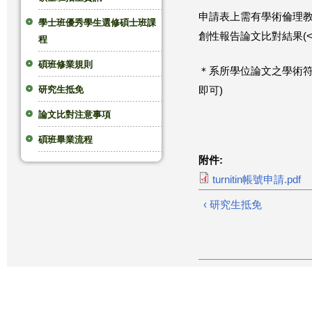
申請表上需有學術倫理教育
這
學士班優秀學生選修碩士班課
創性報告論文比對結果(<2
程
裡
碩班修業規則
＊系所學位論文之學術符
研究生抵免
即可)
論文比對注意事項
碩班畢業流程
附件:
turnitin帳號申請.pdf
‹ 研究生抵免