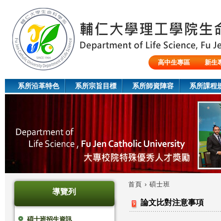
Jum
高中生專區
新生
陸生/交換生/外籍生
系所沿革特色
系所宗旨目標
系所師資陣容
系所課程
首頁
›
碩士班
導覽列
您
論文比對注意事項
在
碩士班招生資訊