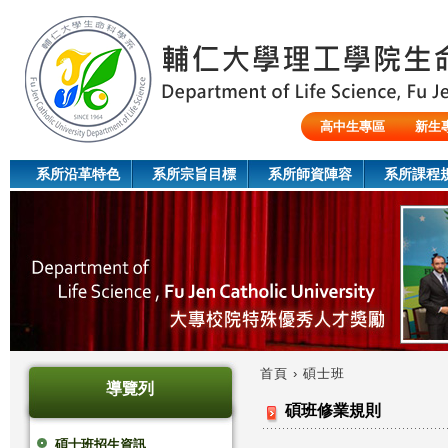
Jum
高中生專區
新生
陸生/交換生/外籍生
系所沿革特色
系所宗旨目標
系所師資陣容
系所課程
首頁
›
碩士班
導覽列
您
碩班修業規則
在
碩士班招生資訊