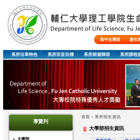
Jum
高中生專區
新生
陸生/交換生/外籍生
系所沿革特色
系所宗旨目標
系所師資陣容
系所課程
首頁
›
系所招生資訊
導覽列
您
大學部招生資訊
在
大學部