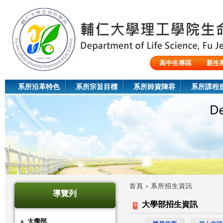
Jum
高中生專區
新生
陸生/交換生/外籍生
系所沿革特色
系所宗旨目標
系所師資陣容
系所課程
首頁
›
系所招生資訊
導覽列
您
大學部招生資訊
在
大學部