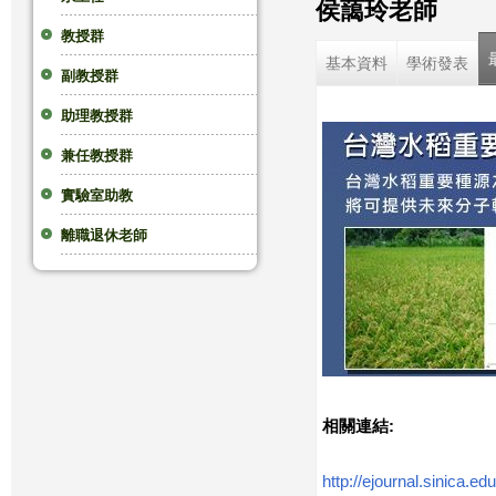
侯藹玲老師
這
教授群
基本資料
學術發表
副教授群
裡
助理教授群
兼任教授群
實驗室助教
離職退休老師
相關連結:
http://ejournal.sinica.e