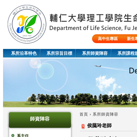
Jum
高中生專區
新生
陸生/交換生/外籍生
系所沿革特色
系所宗旨目標
系所師資陣容
系所課程
首頁
›
系所師資陣容
師資陣容
您
侯藹玲老師
在
系主任