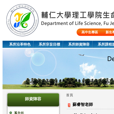
Jum
高中生專區
新生
陸生/交換生/外籍生
系所沿革特色
系所宗旨目標
系所師資陣容
系所課程
首頁
師資陣容
您
蘇睿智老師
在
系主任