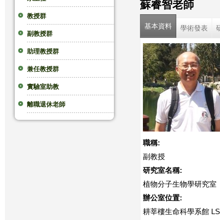
蘇睿智老師
這
教授群
基本資料
學術發表
副教授群
裡
助理教授群
兼任教授群
實驗室助教
離職退休老師
職稱:
副教授
研究室名稱:
植物分子生物學研究室
辦公室位置:
耕莘樓生命科學系館 LS3