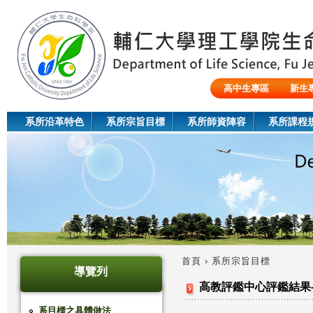
Jum
高中生專區
新生
陸生/交換生/外籍生
系所沿革特色
系所宗旨目標
系所師資陣容
系所課程
首頁
›
系所宗旨目標
導覽列
您
高教評鑑中心評鑑結果
在
系目標之具體做法